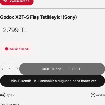
📢
KAMPANYADA
Godox
X2T-S
Flaş
Tetikleyici
(Sony)
2.799 TL
Stoklar tükendi
Adet
Ürün Tükendi!
-
2.799 TL
Ürün Tükendi! - Kullanılabilir olduğunda bana haber ver
Paylaş
Yardım