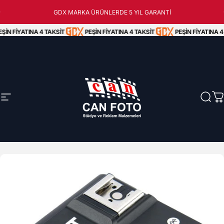
İçeriğe atla
Peşin Fiyatına 3 Taksit!
GDX MARKA ÜRÜNLERDE 5 YIL GARANTİ
ŞİN FİYATINA 4 TAKSİT
PEŞİN FİYATINA 4 TAKSİT
PEŞİN FİYATINA 4 
Site navigasyonu
Can Foto Stüdyo ve Reklam Malzemeleri
Ara
S