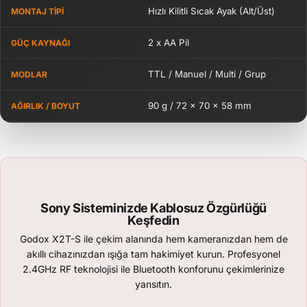
Hızlı Kilitli Sıcak Ayak (Alt/Üst)
MONTAJ TIPI
2 x AA Pil
GÜÇ KAYNAĞI
TTL / Manuel / Multi / Grup
MODLAR
90 g / 72 x 70 x 58 mm
AĞIRLIK / BOYUT
Sony Sisteminizde Kablosuz Özgürlüğü
Keşfedin
Godox X2T-S ile çekim alanında hem kameranızdan hem de
akıllı cihazınızdan ışığa tam hakimiyet kurun. Profesyonel
2.4GHz RF teknolojisi ile Bluetooth konforunu çekimlerinize
yansıtın.