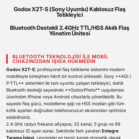
Godox X2T-S (Sony Uyumlu) Kablosuz Flaş
Tetikleyici
Bluetooth Destekli 2.4GHz TTL/HSS Akıllı Flaş
Yönetim Ünitesi
BLUETOOTH TEKNOLOJISI ILE MOBIL
CIHAZINIZDAN IŞIĞA HÜKMEDIN
Godox X2T-S
; profesyonel flaş tetikleme sistemini modern
mobiliteyle birleştiren hibrit bir kontrol ünitesidir. Sony **ADI /
P-TTL** sistemleri ile tam uyumlu çalışan tetikleyici, dahili
Bluetooth desteği sayesinde **GodoxPhoto** uygulaması
üzerinden iPhone veya Android cihazlarla yönetilebilir. Bu
sayede flaş gücü, modelleme ışığı ve HSS modları gibi tüm
kritik ayarları doğrudan telefonunuzun ekranından optimize
edebilirsiniz.
2.4 GHz radyo frekansı altyapısı; 32 kanal, 5 grup ve 99
kablosuz ID ayarı sunar. Sektörde fark yaratan
Entegre
Tarama İşlevi
, çevredeki en temiz kanalı otomatik olarak