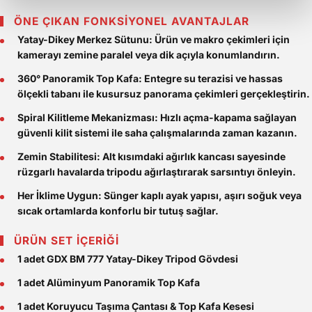
ÖNE ÇIKAN FONKSİYONEL AVANTAJLAR
Yatay-Dikey Merkez Sütunu:
Ürün ve makro çekimleri için
kamerayı zemine paralel veya dik açıyla konumlandırın.
360° Panoramik Top Kafa:
Entegre su terazisi ve hassas
ölçekli tabanı ile kusursuz panorama çekimleri gerçekleştirin.
Spiral Kilitleme Mekanizması:
Hızlı açma-kapama sağlayan
güvenli kilit sistemi ile saha çalışmalarında zaman kazanın.
Zemin Stabilitesi:
Alt kısımdaki ağırlık kancası sayesinde
rüzgarlı havalarda tripodu ağırlaştırarak sarsıntıyı önleyin.
Her İklime Uygun:
Sünger kaplı ayak yapısı, aşırı soğuk veya
sıcak ortamlarda konforlu bir tutuş sağlar.
ÜRÜN SET İÇERİĞİ
1 adet GDX BM 777 Yatay-Dikey Tripod Gövdesi
1 adet Alüminyum Panoramik Top Kafa
1 adet Koruyucu Taşıma Çantası & Top Kafa Kesesi