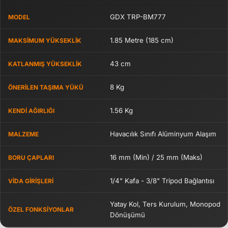
GDX TRP-BM777
MODEL
1.85 Metre (185 cm)
MAKSIMUM YÜKSEKLIK
43 cm
KATLANMIŞ YÜKSEKLIK
8 Kg
ÖNERILEN TAŞIMA YÜKÜ
1.56 Kg
KENDI AĞIRLIĞI
Havacılık Sınıfı Alüminyum Alaşım
MALZEME
16 mm (Min) / 25 mm (Maks)
BORU ÇAPLARI
1/4" Kafa - 3/8" Tripod Bağlantısı
VIDA GIRIŞLERI
Yatay Kol, Ters Kurulum, Monopod
ÖZEL FONKSIYONLAR
Dönüşümü