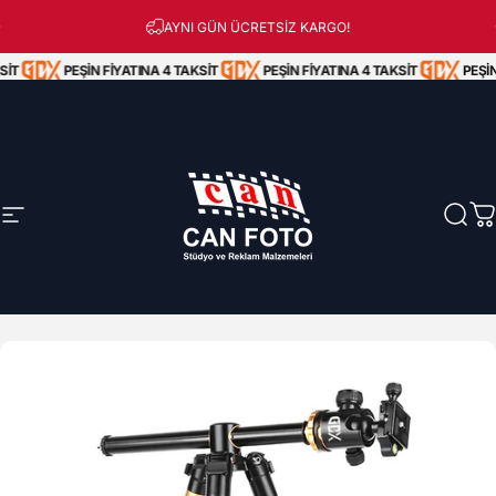
İçeriğe atla
Peşin Fiyatına 3 Taksit!
AYNI GÜN ÜCRETSİZ KARGO!
İT
PEŞİN FİYATINA 4 TAKSİT
PEŞİN FİYATINA 4 TAKSİT
PEŞİN
Site navigasyonu
Can Foto Stüdyo ve Reklam Malzemeleri
Ara
S