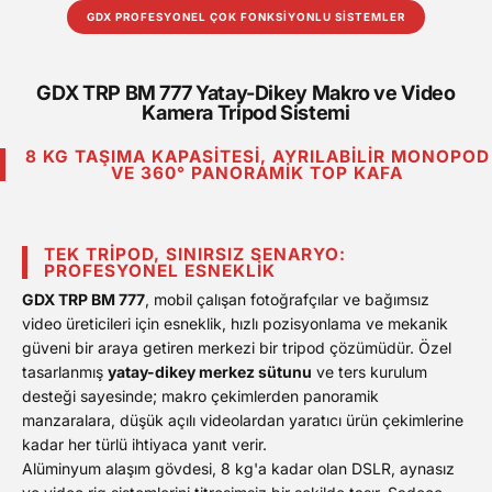
GDX PROFESYONEL ÇOK FONKSİYONLU SİSTEMLER
GDX TRP BM 777 Yatay-Dikey Makro ve Video
Kamera Tripod Sistemi
8 KG TAŞIMA KAPASITESI, AYRILABILIR MONOPOD
VE 360° PANORAMIK TOP KAFA
TEK TRIPOD, SINIRSIZ SENARYO:
PROFESYONEL ESNEKLIK
GDX TRP BM 777
, mobil çalışan fotoğrafçılar ve bağımsız
video üreticileri için esneklik, hızlı pozisyonlama ve mekanik
güveni bir araya getiren merkezi bir tripod çözümüdür. Özel
tasarlanmış
yatay-dikey merkez sütunu
ve ters kurulum
desteği sayesinde; makro çekimlerden panoramik
manzaralara, düşük açılı videolardan yaratıcı ürün çekimlerine
kadar her türlü ihtiyaca yanıt verir.
Alüminyum alaşım gövdesi, 8 kg'a kadar olan DSLR, aynasız