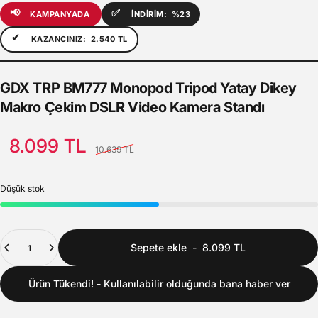
📢
✅
KAMPANYADA
İNDİRİM:
%23
✔
KAZANCINIZ:
2.540 TL
GDX
TRP
BM777
Monopod
Tripod
Yatay
Dikey
Makro
Çekim
DSLR
Video
Kamera
Standı
Satış Fiyatı
Normal fiyat
8.099 TL
10.639 TL
Düşük stok
Adet
Sepete ekle
-
8.099 TL
Ürün Tükendi! - Kullanılabilir olduğunda bana haber ver