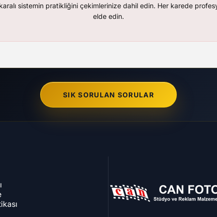
ralı sistemin pratikliğini çekimlerinize dahil edin. Her karede profesy
elde edin.
SIK SORULAN SORULAR
ı
Can Foto Stüdyo ve Reklam Malze
e
tikası