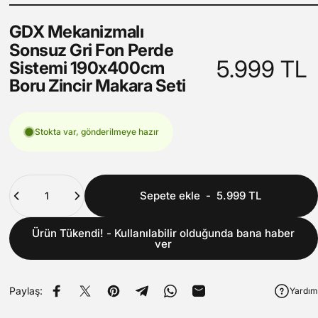
GDX
Mekanizmalı
Sonsuz
Gri
Fon
Perde
5.999 TL
Sistemi
190x400cm
Boru
Zincir
Makara
Seti
Stokta var, gönderilmeye hazır
Adet
Sepete ekle
-
5.999 TL
Ürün Tükendi! - Kullanılabilir olduğunda bana haber
ver
Paylaş:
Yardım
Facebook'ta Paylaş
Twitter'da tweet at
Pinterest'teki Pin
Telegram'da Paylaş
WhatsApp'ta paylaş
E-posta ile paylaş