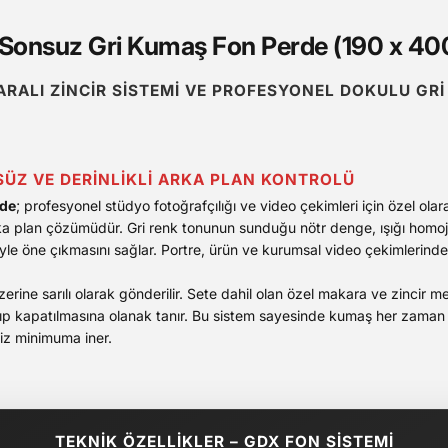
Sonsuz Gri Kumaş Fon Perde (190 x 40
RALI ZINCIR SISTEMI VE PROFESYONEL DOKULU GR
ÜZ VE DERINLIKLI ARKA PLAN KONTROLÜ
rde
; profesyonel stüdyo fotoğrafçılığı ve video çekimleri için özel olara
ka plan çözümüdür. Gri renk tonunun sunduğu nötr denge, ışığı homoj
iyle öne çıkmasını sağlar. Portre, ürün ve kurumsal video çekimlerinde
rine sarılı olarak gönderilir. Sete dahil olan özel makara ve zincir 
ılıp kapatılmasına olanak tanır. Bu sistem sayesinde kumaş her zaman g
niz minimuma iner.
TEKNİK ÖZELLİKLER – GDX FON SİSTEMİ