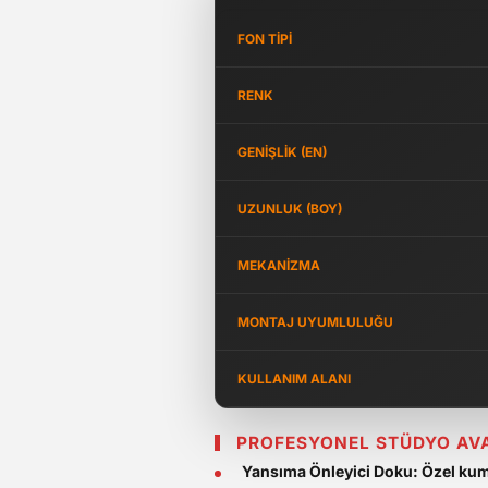
FON TIPI
RENK
GENIŞLIK (EN)
UZUNLUK (BOY)
MEKANIZMA
MONTAJ UYUMLULUĞU
KULLANIM ALANI
PROFESYONEL STÜDYO AV
Yansıma Önleyici Doku:
Özel kuma