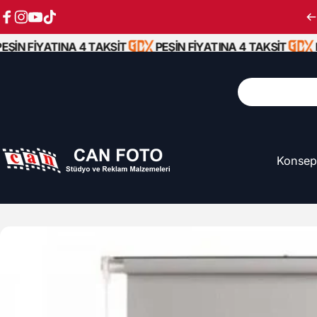
İçeriğe atla
Facebook
Instagram
YouTube
TikTok
ŞİN FİYATINA 4 TAKSİT
PEŞİN FİYATINA 4 TAKSİT
P
Ara
Konsep
Can Foto Stüdyo ve Reklam Malzemeleri
Konsep