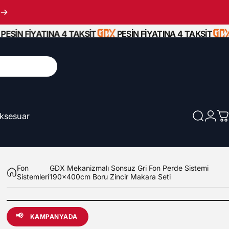
EŞİN FİYATINA 4 TAKSİT
PEŞİN FİYATINA 4 TAKSİT
ksesuar
Ara
Giriş
S
Aksesuar
Fon
GDX Mekanizmalı Sonsuz Gri Fon Perde Sistemi
Sistemleri
190x400cm Boru Zincir Makara Seti
📢
KAMPANYADA