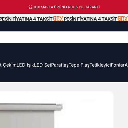
Peşin Fiyatına 3 Taksit!
GDX MARKA ÜRÜNLERDE 5 YIL GARANTİ
EŞİN FİYATINA 4 TAKSİT
PEŞİN FİYATINA 4 TAKSİT
P
t Çekim
LED Işık
LED Set
Paraflaş
Tepe Flaş
Tetikleyici
Fonlar
A
t Çekim
LED Işık
LED Set
Paraflaş
Tepe Flaş
Tetikleyici
Fonlar