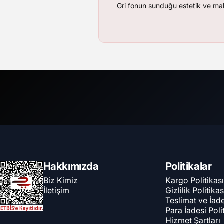
Gri fonun sunduğu estetik ve maka
Can Foto Stüdyo ve Reklam Malzemeleri
Hakkımızda
Politikalar
Biz Kimiz
Kargo Politikası
İletişim
Gizlilik Politikas
Teslimat ve İad
Para İadesi Poli
Hizmet Şartları