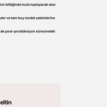
niz bittiğinde hızla toplayarak alan
atır ve tam boy model çekimlerine
arak post-prodüksiyon sürecindeki
eltin