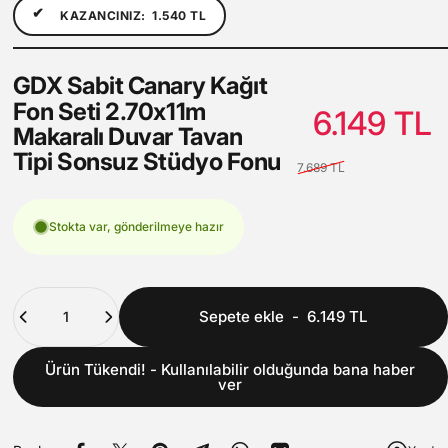
✔
KAZANCINIZ:
1.540 TL
GDX
Sabit
Canary
Kağıt
Fon
Seti
2.70x11m
6.149 TL
Makaralı
Duvar
Tavan
Tipi
Sonsuz
Stüdyo
Fonu
7.689 TL
Stokta var, gönderilmeye hazır
Adet
Sepete ekle
-
6.149 TL
Ürün Tükendi! - Kullanılabilir olduğunda bana haber
ver