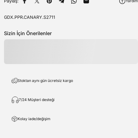
Paylaş:
Yardım
Facebook'ta Paylaş
Twitter'da tweet at
Pinterest'teki Pin
Telegram'da Paylaş
WhatsApp'ta paylaş
E-posta ile paylaş
GDX.PPR.CANARY.S2711
Sizin İçin Önerilenler
Stoktan aynı gün ücretsiz kargo
7/24 Müşteri desteği
Kolay iade/değişim