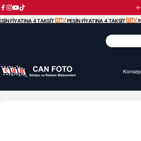
İçeriğe atla
Facebook
Instagram
YouTube
TikTok
İN FİYATINA 4 TAKSİT
PEŞİN FİYATINA 4 TAKSİT
PEŞ
Ara
Konsep
Can Foto Stüdyo ve Reklam Malzemeleri
Konsep