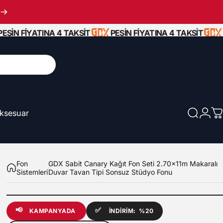
ŞİN FİYATINA 4 TAKSİT
PEŞİN FİYATINA 4 TAKSİT
PE
ksesuar
Ara
Giriş
S
Aksesuar
Fon
GDX Sabit Canary Kağıt Fon Seti 2.70x11m Makaralı
Sistemleri
Duvar Tavan Tipi Sonsuz Stüdyo Fonu
📢
✅
KAMPANYADA
İNDİRİM:
%20