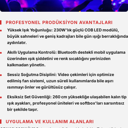
PROFESYONEL PRODÜKSİYON AVANTAJLARI
Yüksek Işık Yoğunluğu:
230W'lık güçlü COB LED modülü,
büyük sahneleri ve geniş kadrajları bile gün ışığı berraklığında
aydınlatır.
Akıllı Uygulama Kontrolü:
Bluetooth destekli mobil uygulama
üzerinden ışık şiddetini ve renk sıcaklığını yerinizden
kalkmadan yönetin.
Sessiz Soğutma Disiplini:
Video çekimleri için optimize
edilmiş fan sistemi, uzun süreli kullanımlarda bile aşırı
ısınmayı önler ve gürültüsüz çalışır.
Eksiksiz Set Güvenliği:
260 cm yüksekliğe ulaşabilen kalın tip
ışık ayakları, profesyonel üniteleri ve softbox'ları sarsıntısız
bir şekilde taşır.
UYGULAMA VE KULLANIM ALANLARI