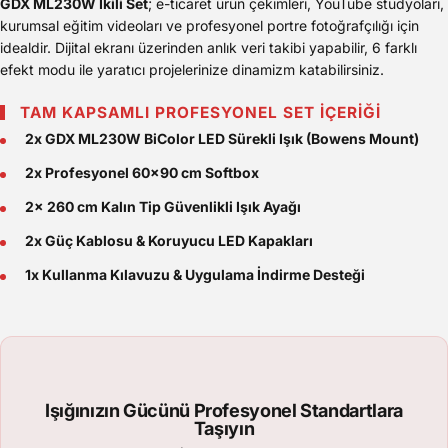
GDX ML230W İkili Set
; e-ticaret ürün çekimleri, YouTube stüdyoları,
kurumsal eğitim videoları ve profesyonel portre fotoğrafçılığı için
idealdir. Dijital ekranı üzerinden anlık veri takibi yapabilir, 6 farklı
efekt modu ile yaratıcı projelerinize dinamizm katabilirsiniz.
TAM KAPSAMLI PROFESYONEL SET İÇERİĞİ
2x GDX ML230W BiColor LED Sürekli Işık (Bowens Mount)
2x Profesyonel 60x90 cm Softbox
2x 260 cm Kalın Tip Güvenlikli Işık Ayağı
2x Güç Kablosu & Koruyucu LED Kapakları
1x Kullanma Kılavuzu & Uygulama İndirme Desteği
Işığınızın Gücünü Profesyonel Standartlara
Taşıyın