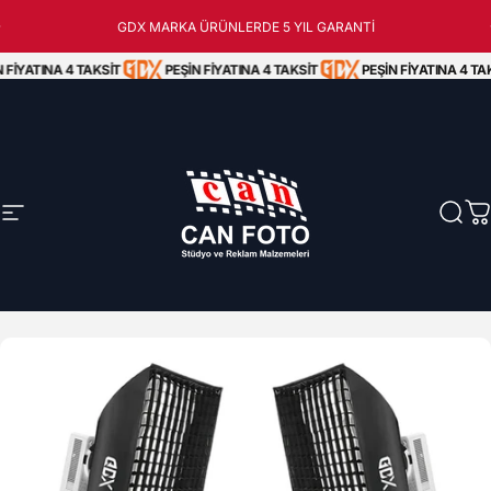
İçeriğe atla
Peşin Fiyatına 3 Taksit!
GDX MARKA ÜRÜNLERDE 5 YIL GARANTİ
 FİYATINA 4 TAKSİT
PEŞİN FİYATINA 4 TAKSİT
PEŞİN FİYATINA 4 TAK
Site navigasyonu
Can Foto Stüdyo ve Reklam Malzemeleri
Ara
S