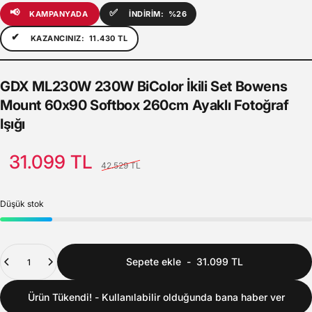
📢
✅
KAMPANYADA
İNDİRİM:
%26
✔
KAZANCINIZ:
11.430 TL
GDX
ML230W
230W
BiColor
İkili
Set
Bowens
Mount
60x90
Softbox
260cm
Ayaklı
Fotoğraf
Işığı
Satış Fiyatı
Normal fiyat
31.099 TL
42.529 TL
Düşük stok
Adet
Sepete ekle
-
31.099 TL
Ürün Tükendi! - Kullanılabilir olduğunda bana haber ver