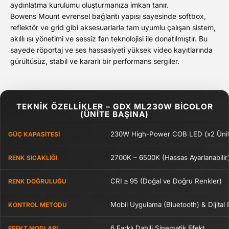
aydınlatma kurulumu oluşturmanıza imkan tanır.
Bowens Mount evrensel bağlantı yapısı sayesinde softbox,
reflektör ve grid gibi aksesuarlarla tam uyumlu çalışan sistem,
akıllı ısı yönetimi ve sessiz fan teknolojisi ile donatılmıştır. Bu
sayede röportaj ve ses hassasiyeti yüksek video kayıtlarında
gürültüsüz, stabil ve kararlı bir performans sergiler.
TEKNİK ÖZELLİKLER – GDX ML230W BICOLOR
(ÜNITE BAŞINA)
230W High-Power COB LED (x2 Ünit
GÜÇ KAPASITESI
2700K – 6500K (Hassas Ayarlanabilir
RENK SICAKLIĞI
CRI ≥ 95 (Doğal ve Doğru Renkler)
RENK DOĞRULUĞU
Mobil Uygulama (Bluetooth) & Dijital 
KONTROL METODU
6 Farklı Dahili Sinematik Efekt
EFEKT MODLARI