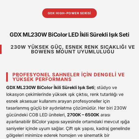
GDX HIGH-POWER SERİSİ
GDX ML230W BiColor LED İkili Sürekli Işık Seti
230W YÜKSEK GÜÇ, ESNEK RENK SICAKLIĞI VE
BOWENS MOUNT UYUMLULUĞU
PROFESYONEL SAHNELER İÇIN DENGELI VE
YÜKSEK PERFORMANS
GDX ML230W BiColor İkili Sürekli Işık Seti
; stüdyo ve
lokasyon çekimlerinde yüksek ışık çıktısı, renk tutarlılığı ve
esnek aksesuar kullanımı arayan profesyoneller için
tasarlanmış güçlü bir aydınlatma çözümüdür. Her biri 230W
gücündeki COB LED üniteleri,
2700K – 6500K
arası
ayarlanabilir BiColor yapısı sayesinde ortamdaki mevcut ışığa
saniyeler içinde uyum sağlar. Çift ışık yapısı, kadraj genelinde
gölgeleri minimize ederek homojen ve sinematik bir