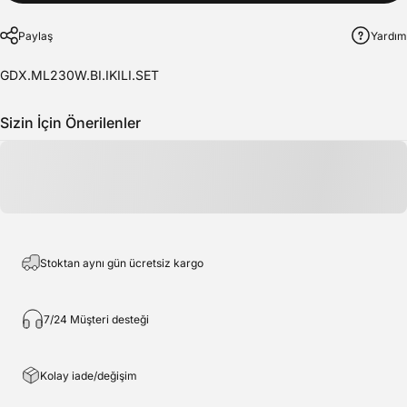
Paylaş
Yardım
GDX.ML230W.BI.IKILI.SET
Sizin İçin Önerilenler
Stoktan aynı gün ücretsiz kargo
7/24 Müşteri desteği
Kolay iade/değişim