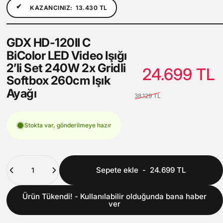
✔
KAZANCINIZ:
13.430 TL
GDX
HD-120II
C
BiColor
LED
Video
Işığı
2’li
Set
240W
2x
Gridli
24.699 TL
Softbox
260cm
Işık
Ayağı
38.129 TL
Stokta var, gönderilmeye hazır
Adet
Sepete ekle
-
24.699 TL
Ürün Tükendi! - Kullanılabilir olduğunda bana haber
ver