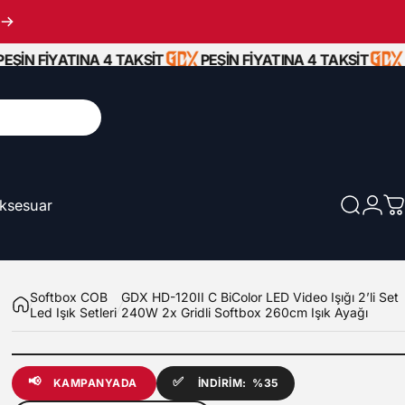
İN FİYATINA 4 TAKSİT
PEŞİN FİYATINA 4 TAKSİT
PE
ksesuar
Ara
Giriş
S
Aksesuar
Softbox COB
GDX HD-120II C BiColor LED Video Işığı 2’li Set
Led Işık Setleri
240W 2x Gridli Softbox 260cm Işık Ayağı
📢
✅
KAMPANYADA
İNDİRİM:
%35