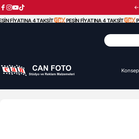
İçeriğe atla
Facebook
Instagram
YouTube
TikTok
N FİYATINA 4 TAKSİT
PEŞİN FİYATINA 4 TAKSİT
PEŞ
Ara
Konsep
Can Foto Stüdyo ve Reklam Malzemeleri
Konsep