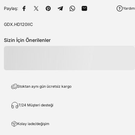
Paylaş:
Yardım
Facebook'ta Paylaş
Twitter'da tweet at
Pinterest'teki Pin
Telegram'da Paylaş
WhatsApp'ta paylaş
E-posta ile paylaş
GDX.HD120IIC
Sizin İçin Önerilenler
Stoktan aynı gün ücretsiz kargo
7/24 Müşteri desteği
Kolay iade/değişim