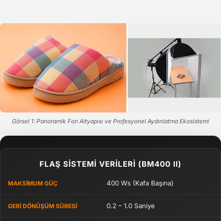
Görsel 1: Panoramik Fon Altyapısı ve Profesyonel Aydınlatma Ekosistemi
FLAŞ SİSTEMİ VERİLERİ (BM400 II)
400 Ws (Kafa Başına)
MAKSIMUM GÜÇ
0.2 – 1.0 Saniye
GERI DÖNÜŞÜM SÜRESI