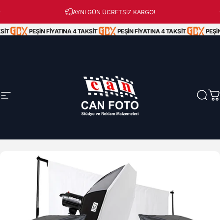
İçeriğe atla
Peşin Fiyatına 3 Taksit!
AYNI GÜN ÜCRETSİZ KARGO!
İT
PEŞİN FİYATINA 4 TAKSİT
PEŞİN FİYATINA 4 TAKSİT
PEŞİN 
Site navigasyonu
Can Foto Stüdyo ve Reklam Malzemeleri
Ara
S