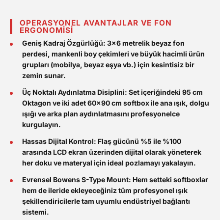
OPERASYONEL AVANTAJLAR VE FON
ERGONOMİSİ
Geniş Kadraj Özgürlüğü:
3x6 metrelik beyaz fon
perdesi, mankenli boy çekimleri ve büyük hacimli ürün
grupları (mobilya, beyaz eşya vb.) için kesintisiz bir
zemin sunar.
Üç Noktalı Aydınlatma Disiplini:
Set içeriğindeki 95 cm
Oktagon ve iki adet 60x90 cm softbox ile ana ışık, dolgu
ışığı ve arka plan aydınlatmasını profesyonelce
kurgulayın.
Hassas Dijital Kontrol:
Flaş gücünü %5 ile %100
arasında LCD ekran üzerinden dijital olarak yöneterek
her doku ve materyal için ideal pozlamayı yakalayın.
Evrensel Bowens S-Type Mount:
Hem setteki softboxlar
hem de ileride ekleyeceğiniz tüm profesyonel ışık
şekillendiricilerle tam uyumlu endüstriyel bağlantı
sistemi.