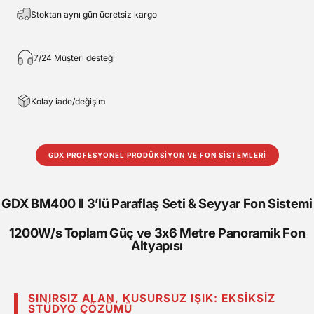
Stoktan aynı gün ücretsiz kargo
7/24 Müşteri desteği
Kolay iade/değişim
GDX PROFESYONEL PRODÜKSİYON VE FON SİSTEMLERİ
GDX BM400 II 3’lü Paraflaş Seti & Seyyar Fon Sistemi
1200W/s Toplam Güç ve 3x6 Metre Panoramik Fon
Altyapısı
SINIRSIZ ALAN, KUSURSUZ IŞIK: EKSIKSIZ
STÜDYO ÇÖZÜMÜ