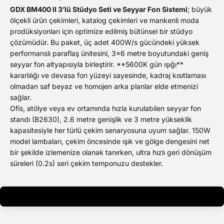
GDX BM400 II 3’lü Stüdyo Seti ve Seyyar Fon Sistemi
; büyük
ölçekli ürün çekimleri, katalog çekimleri ve mankenli moda
prodüksiyonları için optimize edilmiş bütünsel bir stüdyo
çözümüdür. Bu paket, üç adet 400W/s gücündeki yüksek
performanslı paraflaş ünitesini, 3x6 metre boyutundaki geniş
seyyar fon altyapısıyla birleştirir. **5600K gün ışığı**
kararlılığı ve devasa fon yüzeyi sayesinde, kadraj kısıtlaması
olmadan saf beyaz ve homojen arka planlar elde etmenizi
sağlar.
Ofis, atölye veya ev ortamında hızla kurulabilen seyyar fon
standı (B2630), 2.6 metre genişlik ve 3 metre yükseklik
kapasitesiyle her türlü çekim senaryosuna uyum sağlar. 150W
model lambaları, çekim öncesinde ışık ve gölge dengesini net
bir şekilde izlemenize olanak tanırken, ultra hızlı geri dönüşüm
süreleri (0.2s) seri çekim temponuzu destekler.