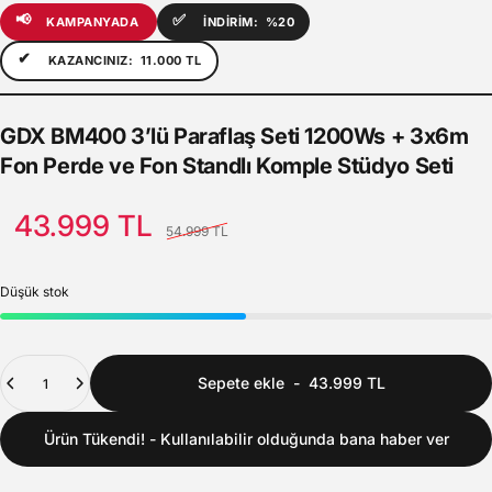
📢
✅
KAMPANYADA
İNDİRİM:
%20
✔
KAZANCINIZ:
11.000 TL
GDX
BM400
3’lü
Paraflaş
Seti
1200Ws
+
3x6m
Fon
Perde
ve
Fon
Standlı
Komple
Stüdyo
Seti
Satış Fiyatı
Normal fiyat
43.999 TL
54.999 TL
Düşük stok
Adet
Sepete ekle
-
43.999 TL
Ürün Tükendi! - Kullanılabilir olduğunda bana haber ver