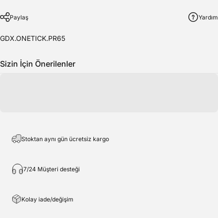
Paylaş
Yardım
GDX.ONETICK.PR65
Sizin İçin Önerilenler
Stoktan aynı gün ücretsiz kargo
7/24 Müşteri desteği
Kolay iade/değişim