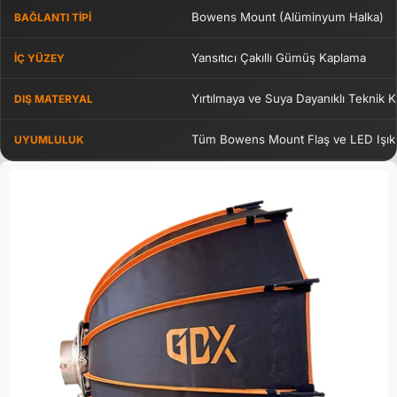
Bowens Mount (Alüminyum Halka)
BAĞLANTI TIPI
Yansıtıcı Çakıllı Gümüş Kaplama
İÇ YÜZEY
Yırtılmaya ve Suya Dayanıklı Teknik
DIŞ MATERYAL
Tüm Bowens Mount Flaş ve LED Işıkl
UYUMLULUK