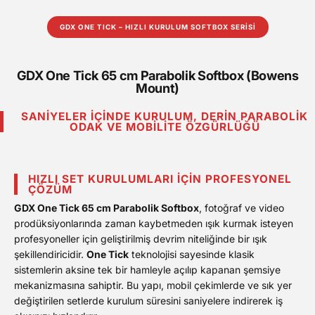
GDX ONE TICK – HIZLI KURULUM SOFTBOX SERİSİ
GDX One Tick 65 cm Parabolik Softbox (Bowens
Mount)
SANIYELER İÇINDE KURULUM, DERIN PARABOLIK
ODAK VE MOBILITE ÖZGÜRLÜĞÜ
HIZLI SET KURULUMLARI İÇIN PROFESYONEL
ÇÖZÜM
GDX One Tick 65 cm Parabolik Softbox
, fotoğraf ve video
prodüksiyonlarında zaman kaybetmeden ışık kurmak isteyen
profesyoneller için geliştirilmiş devrim niteliğinde bir ışık
şekillendiricidir.
One Tick
teknolojisi sayesinde klasik
sistemlerin aksine tek bir hamleyle açılıp kapanan şemsiye
mekanizmasına sahiptir. Bu yapı, mobil çekimlerde ve sık yer
değiştirilen setlerde kurulum süresini saniyelere indirerek iş