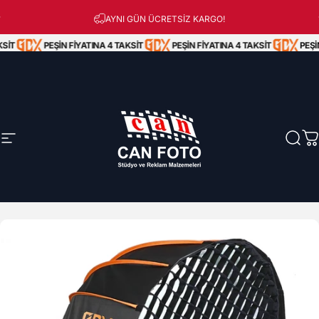
İçeriğe atla
Peşin Fiyatına 3 Taksit!
AYNI GÜN ÜCRETSİZ KARGO!
SİT
PEŞİN FİYATINA 4 TAKSİT
PEŞİN FİYATINA 4 TAKSİT
PEŞİN
Site navigasyonu
Can Foto Stüdyo ve Reklam Malzemeleri
Ara
S