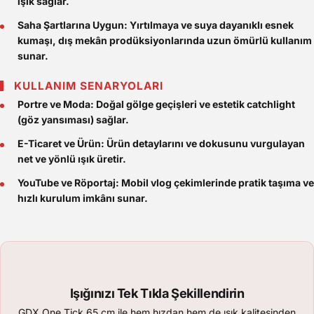
ışık sağlar.
Saha Şartlarına Uygun:
Yırtılmaya ve suya dayanıklı esnek
kumaşı, dış mekân prodüksiyonlarında uzun ömürlü kullanım
sunar.
KULLANIM SENARYOLARI
Portre ve Moda:
Doğal gölge geçişleri ve estetik catchlight
(göz yansıması) sağlar.
E-Ticaret ve Ürün:
Ürün detaylarını ve dokusunu vurgulayan
net ve yönlü ışık üretir.
YouTube ve Röportaj:
Mobil vlog çekimlerinde pratik taşıma ve
hızlı kurulum imkânı sunar.
Işığınızı Tek Tıkla Şekillendirin
GDX One Tick 65 cm ile hem hızdan hem de ışık kalitesinden