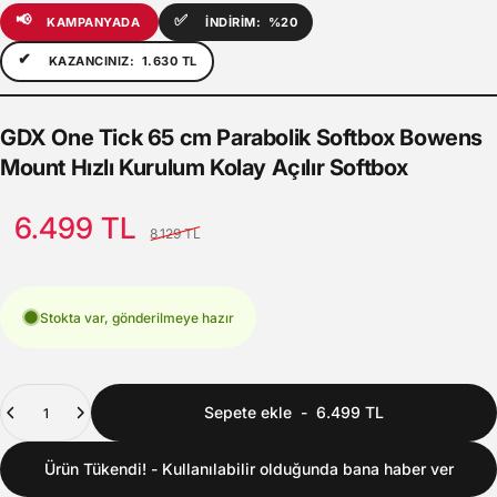
📢
✅
KAMPANYADA
İNDİRİM:
%20
✔
KAZANCINIZ:
1.630 TL
GDX
One
Tick
65
cm
Parabolik
Softbox
Bowens
Mount
Hızlı
Kurulum
Kolay
Açılır
Softbox
Satış Fiyatı
Normal fiyat
6.499 TL
8.129 TL
Stokta var, gönderilmeye hazır
Adet
Sepete ekle
-
6.499 TL
Ürün Tükendi! - Kullanılabilir olduğunda bana haber ver