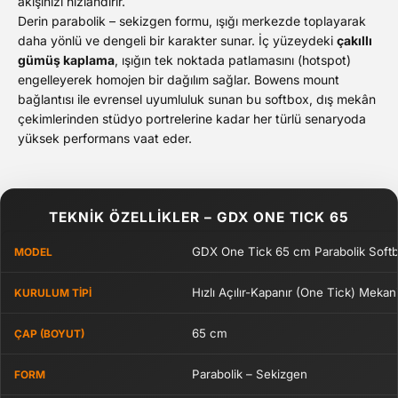
akışınızı hızlandırır.
Derin parabolik – sekizgen formu, ışığı merkezde toplayarak
daha yönlü ve dengeli bir karakter sunar. İç yüzeydeki
çakıllı
gümüş kaplama
, ışığın tek noktada patlamasını (hotspot)
engelleyerek homojen bir dağılım sağlar. Bowens mount
bağlantısı ile evrensel uyumluluk sunan bu softbox, dış mekân
çekimlerinden stüdyo portrelerine kadar her türlü senaryoda
yüksek performans vaat eder.
TEKNİK ÖZELLİKLER – GDX ONE TICK 65
GDX One Tick 65 cm Parabolik Soft
MODEL
Hızlı Açılır-Kapanır (One Tick) Meka
KURULUM TIPI
65 cm
ÇAP (BOYUT)
Parabolik – Sekizgen
FORM