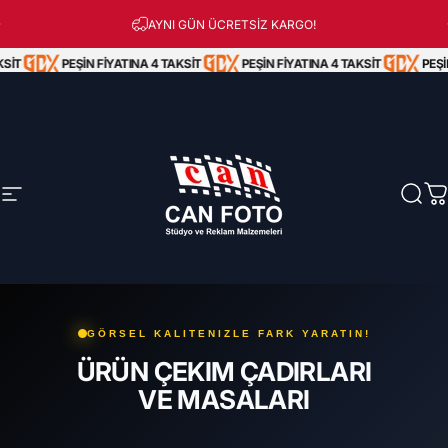
İçeriğe atla
Peşin Fiyatına 3 Taksit!
AYNI GÜN ÜCRETSİZ KARGO!
İT
PEŞİN FİYATINA 4 TAKSİT
PEŞİN FİYATINA 4 TAKSİT
PEŞİN 
Site navigasyonu
Can Foto Stüdyo ve Reklam Malzemeleri
Ara
S
GÖRSEL KALITENIZLE FARK YARATIN!
ÜRÜN ÇEKIM ÇADIRLARI
VE MASALARI