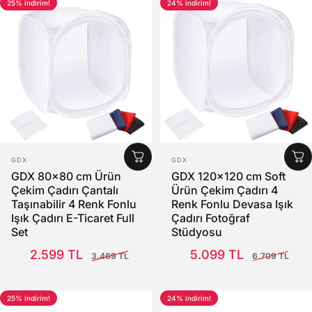
25% indirim!
24% indirim!
SATICI:
SATICI:
GDX
GDX
GDX 80x80 cm Ürün
GDX 120x120 cm Soft
Çekim Çadırı Çantalı
Ürün Çekim Çadırı 4
Taşınabilir 4 Renk Fonlu
Renk Fonlu Devasa Işık
Işık Çadırı E-Ticaret Full
Çadırı Fotoğraf
Set
Stüdyosu
Satış Fiyatı
Normal fiyat
Satış Fiyatı
Normal fiyat
2.599 TL
5.099 TL
3.469 TL
6.709 TL
25% indirim!
24% indirim!