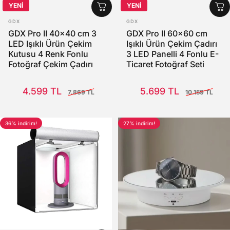
YENİ
YENİ
SATICI:
SATICI:
GDX
GDX
GDX Pro II 40x40 cm 3
GDX Pro II 60x60 cm
LED Işıklı Ürün Çekim
Işıklı Ürün Çekim Çadırı
Kutusu 4 Renk Fonlu
3 LED Panelli 4 Fonlu E-
Fotoğraf Çekim Çadırı
Ticaret Fotoğraf Seti
Satış Fiyatı
Normal fiyat
Satış Fiyatı
Normal fiyat
4.599 TL
5.699 TL
7.869 TL
10.159 TL
36% indirim!
27% indirim!