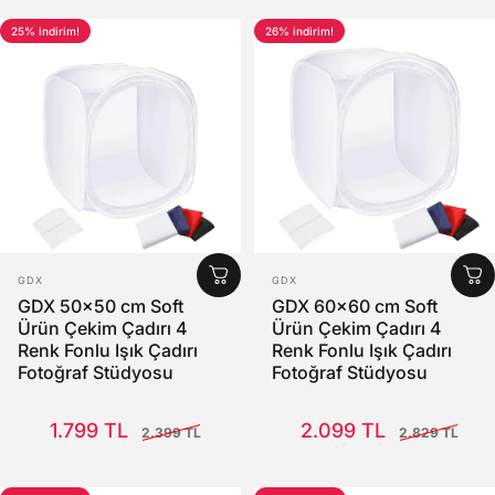
25% indirim!
26% indirim!
SATICI:
SATICI:
GDX
GDX
GDX 50x50 cm Soft
GDX 60x60 cm Soft
Ürün Çekim Çadırı 4
Ürün Çekim Çadırı 4
Renk Fonlu Işık Çadırı
Renk Fonlu Işık Çadırı
Fotoğraf Stüdyosu
Fotoğraf Stüdyosu
Satış Fiyatı
Normal fiyat
Satış Fiyatı
Normal fiyat
1.799 TL
2.099 TL
2.399 TL
2.829 TL