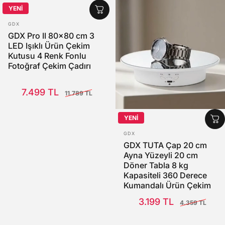
YENİ
SATICI:
GDX
GDX Pro II 80x80 cm 3
LED Işıklı Ürün Çekim
Kutusu 4 Renk Fonlu
Fotoğraf Çekim Çadırı
Satış Fiyatı
Normal fiyat
7.499 TL
11.789 TL
YENİ
SATICI:
GDX
GDX TUTA Çap 20 cm
Ayna Yüzeyli 20 cm
Döner Tabla 8 kg
Kapasiteli 360 Derece
Kumandalı Ürün Çekim
Platformu
Satış Fiyatı
Normal fiyat
3.199 TL
4.359 TL