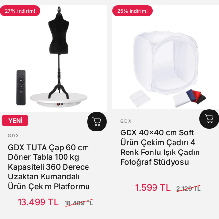
27% indirim!
25% indirim!
SATICI:
YENİ
GDX
GDX 40x40 cm Soft
SATICI:
GDX
Ürün Çekim Çadırı 4
GDX TUTA Çap 60 cm
Renk Fonlu Işık Çadırı
Döner Tabla 100 kg
Fotoğraf Stüdyosu
Kapasiteli 360 Derece
Uzaktan Kumandalı
Satış Fiyatı
Normal fiyat
Ürün Çekim Platformu
1.599 TL
2.129 TL
Satış Fiyatı
Normal fiyat
13.499 TL
18.489 TL