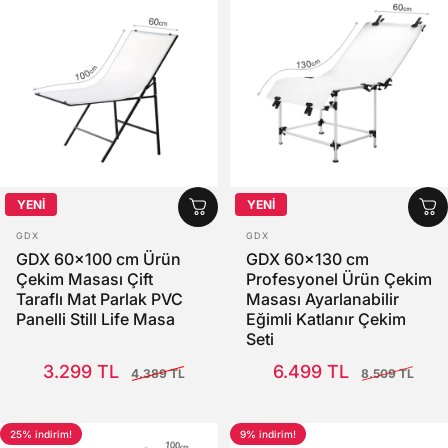
YENİ
YENİ
SATICI:
SATICI:
GDX
GDX
GDX 60x100 cm Ürün
GDX 60x130 cm
Çekim Masası Çift
Profesyonel Ürün Çekim
Taraflı Mat Parlak PVC
Masası Ayarlanabilir
Panelli Still Life Masa
Eğimli Katlanır Çekim
Seti
Satış Fiyatı
Normal fiyat
Satış Fiyatı
Normal fiyat
3.299 TL
6.499 TL
4.389 TL
8.509 TL
25% indirim!
9% indirim!