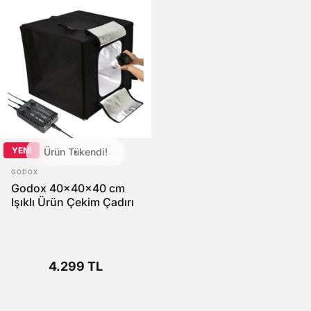
YENİ
Ürün Tükendi!
SATICI:
GODOX
Godox 40x40x40 cm
Işıklı Ürün Çekim Çadırı
4.299 TL