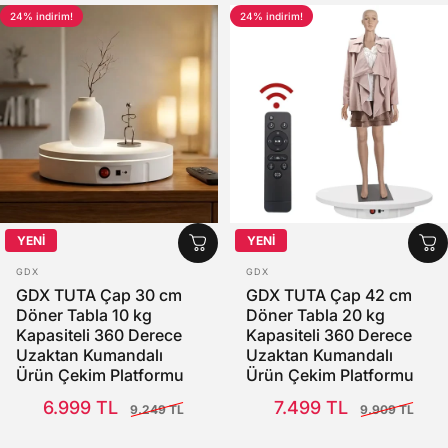
24% indirim!
24% indirim!
YENİ
YENİ
SATICI:
SATICI:
GDX
GDX
GDX TUTA Çap 30 cm
GDX TUTA Çap 42 cm
Döner Tabla 10 kg
Döner Tabla 20 kg
Kapasiteli 360 Derece
Kapasiteli 360 Derece
Uzaktan Kumandalı
Uzaktan Kumandalı
Ürün Çekim Platformu
Ürün Çekim Platformu
Satış Fiyatı
Normal fiyat
Satış Fiyatı
Normal fiyat
6.999 TL
7.499 TL
9.249 TL
9.909 TL