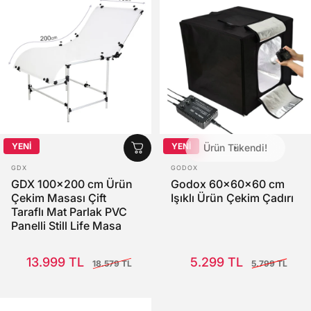
YENİ
YENİ
Ürün Tükendi!
SATICI:
SATICI:
GDX
GODOX
GDX 100x200 cm Ürün
Godox 60x60x60 cm
Çekim Masası Çift
Işıklı Ürün Çekim Çadırı
Taraflı Mat Parlak PVC
Panelli Still Life Masa
Satış Fiyatı
Normal fiyat
Satış Fiyatı
Normal fiyat
13.999 TL
5.299 TL
18.579 TL
5.799 TL