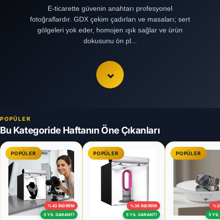
E-ticarette güvenin anahtarı profesyonel
fotoğraflardır. GDX çekim çadırları ve masaları; sert
gölgeleri yok eder, homojen ışık sağlar ve ürün
dokusunu ön pl...
E-ticarette güvenin anahtarı profesyonel
fotoğraflardır. GDX çekim çadırları ve masaları; sert
⌄
gölgeleri yok eder, homojen ışık sağlar ve ürün
dokusunu ön plana çıkarır. LED’li çadırlarla tak-
çalıştır kolaylığını, çekim masalarıyla sonsuz fon
şıklığını yaşayın. Zaman ve maliyet tasarrufuyla
POPÜLER
stüdyo kalitesini işinize taşıyın.
Bu Kategoride Haftanın Öne Çıkanları
POPÜLER
POPÜLER
POPÜLER
%43 İNDIRIM
%36 İNDIRIM
%2
5 YIL GARANTI
5 YIL GARANTI
5 YI