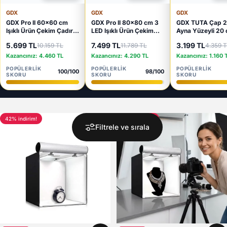
GDX
GDX
GDX
GDX Pro II 60x60 cm
GDX Pro II 80x80 cm 3
GDX TUTA Çap 
Işıklı Ürün Çekim Çadırı
LED Işıklı Ürün Çekim
Ayna Yüzeyli 20
3 LED Panelli 4 Fonlu E-
Kutusu 4 Renk Fonlu
Döner Tabla 8 kg
5.699 TL
7.499 TL
3.199 TL
10.159 TL
11.789 TL
4.359 
Ticaret Fotoğraf Seti
Fotoğraf Çekim Çadırı
Kapasiteli 360 D
Kumandalı Ürün 
Kazancınız: 4.460 TL
Kazancınız: 4.290 TL
Kazancınız: 1.160 
Platformu
POPÜLERLIK
POPÜLERLIK
POPÜLERLIK
100/100
98/100
SKORU
SKORU
SKORU
42% indirim!
44% indirim!
Filtrele ve sırala