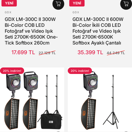
YENİ
YENİ
SATICI:
SATICI:
GDX
GDX
GDX LM-300C II 300W
GDX LM-300C II 600W
Bi-Color COB LED
Bi-Color İkili COB LED
Fotoğraf ve Video Işık
Fotoğraf ve Video Işık
Seti 2700K-6500K One-
Seti 2700K-6500K
Tick Softbox 260cm
Softbox Ayaklı Çantalı
Ayaklı Tekli Tam Set
Full Set
Satış Fiyatı
Normal fiyat
Satış Fiyatı
Normal fiyat
17.699 TL
35.399 TL
22.129 TL
44.249 TL
20% indirim!
20% indirim!