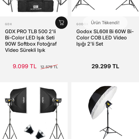
Ürün Tükendi!
SATICI:
SATICI:
GDX
GODOX
GDX PRO TLB 500 2'li
Godox SL60II Bi 60W Bi-
Bi-Color LED Işık Seti
Color COB LED Video
90W Softbox Fotoğraf
Işığı 2'li Set
Video Sürekli Işık
Satış Fiyatı
Normal fiyat
9.099 TL
29.299 TL
12.579 TL