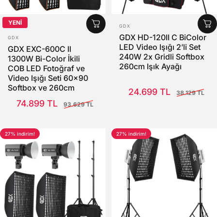
YENİ
SATICI:
GDX
SATICI:
GDX HD-120II C BiColor
GDX
LED Video Işığı 2’li Set
GDX EXC-600C II
240W 2x Gridli Softbox
1300W Bi-Color İkili
260cm Işık Ayağı
COB LED Fotoğraf ve
Video Işığı Seti 60x90
Satış Fiyatı
Normal fiyat
Softbox ve 260cm
24.699 TL
38.129 TL
Ayaklı Tam Set
Satış Fiyatı
Normal fiyat
74.899 TL
93.629 TL
27% indirim!
27% indirim!