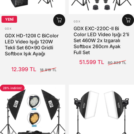
YENİ
SATICI:
GDX
SATICI:
GDX EXC-220C-II Bi
GDX
Color LED Video Işığı 2’li
GDX HD-120II C BiColor
Set 460W 2x Izgaralı
LED Video Işığı 120W
Softbox 260cm Ayak
Tekli Set 60x90 Gridli
Full Set
Softbox Işık Ayağı
Satış Fiyatı
Normal fiyat
51.599 TL
80.829 TL
Satış Fiyatı
Normal fiyat
12.399 TL
18.919 TL
28% indirim!