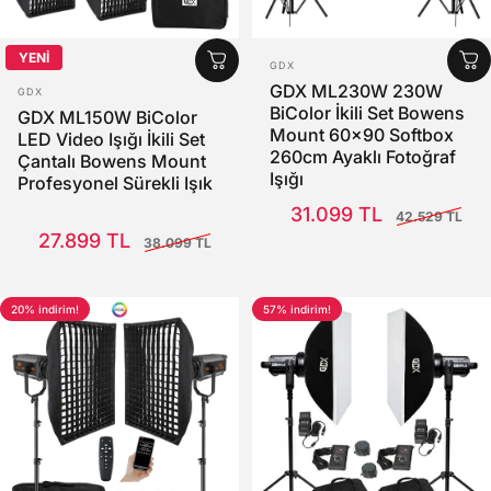
YENİ
SATICI:
GDX
SATICI:
GDX ML230W 230W
GDX
BiColor İkili Set Bowens
GDX ML150W BiColor
Mount 60x90 Softbox
LED Video Işığı İkili Set
260cm Ayaklı Fotoğraf
Çantalı Bowens Mount
Işığı
Profesyonel Sürekli Işık
Satış Fiyatı
Normal fiyat
31.099 TL
42.529 TL
Satış Fiyatı
Normal fiyat
27.899 TL
38.099 TL
20% indirim!
57% indirim!