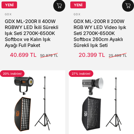
YENİ
YENİ
SATICI:
SATICI:
GDX
GDX
GDX ML-200R II 400W
GDX ML-200R II 200W
RGBWY LED İkili Sürekli
RGB WY LED Video Işık
Işık Seti 2700K-6500K
Seti 2700K-6500K
Softbox ve Kalın Işık
Softbox 260cm Ayaklı
Ayağı Full Paket
Sürekli Işık Seti
Satış Fiyatı
Normal fiyat
Satış Fiyatı
Normal fiyat
40.699 TL
20.399 TL
50.879 TL
25.499 TL
20% indirim!
27% indirim!