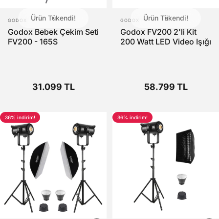
Ürün Tükendi!
Ürün Tükendi!
SATICI:
SATICI:
GODOX
GODOX
Godox Bebek Çekim Seti
Godox FV200 2'li Kit
FV200 - 165S
200 Watt LED Video Işığı
31.099 TL
58.799 TL
36% indirim!
36% indirim!