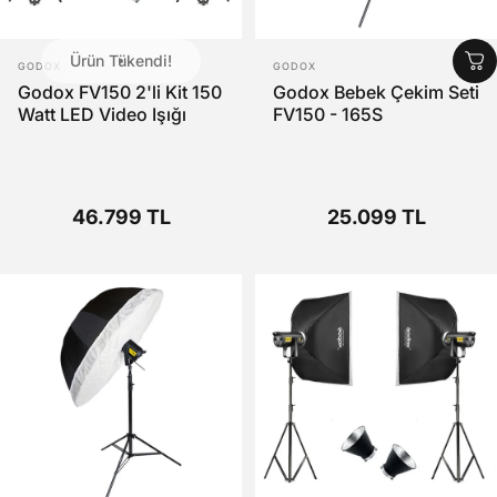
Ürün Tükendi!
SATICI:
SATICI:
GODOX
GODOX
Godox FV150 2'li Kit 150
Godox Bebek Çekim Seti
Watt LED Video Işığı
FV150 - 165S
46.799 TL
25.099 TL