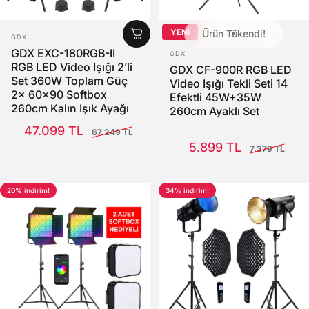
YENİ
Ürün Tükendi!
SATICI:
GDX
SATICI:
GDX EXC-180RGB-II
GDX
RGB LED Video Işığı 2’li
GDX CF-900R RGB LED
Set 360W Toplam Güç
Video Işığı Tekli Seti 14
2x 60x90 Softbox
Efektli 45W+35W
260cm Kalın Işık Ayağı
260cm Ayaklı Set
Satış Fiyatı
Normal fiyat
47.099 TL
67.249 TL
Satış Fiyatı
Normal fiyat
5.899 TL
7.379 TL
20% indirim!
34% indirim!