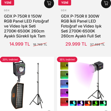
YENİ
YENİ
SATICI:
SATICI:
GDX
GDX
GDX P-750R II 150W
GDX P-750R II 300W
RGB Panel LED Fotoğraf
RGB İkili Panel LED
ve Video Işık Seti
Fotoğraf ve Video Işık
2700K-6500K 260cm
Seti 2700K-6500K
Ayaklı Sürekli Işık Tam
260cm Ayaklı Full Set
Set
Satış Fiyatı
Normal fiyat
Satış Fiyatı
Normal fiyat
14.999 TL
29.999 TL
18.749 TL
37.499 TL
20% indirim!
35% indirim!