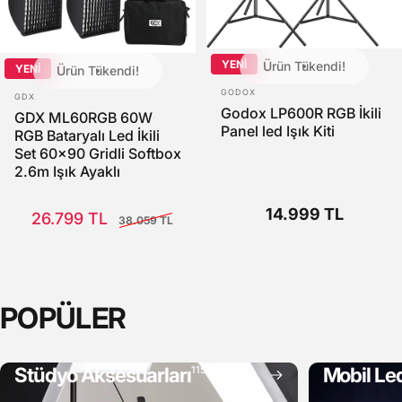
YENİ
Ürün Tükendi!
YENİ
Ürün Tükendi!
SATICI:
SATICI:
GODOX
GDX
Godox LP600R RGB İkili
GDX ML60RGB 60W
Panel led Işık Kiti
RGB Bataryalı Led İkili
Set 60x90 Gridli Softbox
2.6m Işık Ayaklı
Satış Fiyatı
Normal fiyat
14.999 TL
26.799 TL
38.059 TL
POPÜLER
Stüdyo Aksesuarları
Mobil Led
115