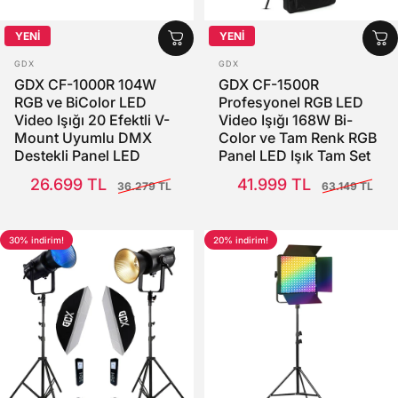
YENİ
YENİ
SATICI:
SATICI:
GDX
GDX
GDX CF-1000R 104W
GDX CF-1500R
RGB ve BiColor LED
Profesyonel RGB LED
Video Işığı 20 Efektli V-
Video Işığı 168W Bi-
Mount Uyumlu DMX
Color ve Tam Renk RGB
Destekli Panel LED
Panel LED Işık Tam Set
Satış Fiyatı
Normal fiyat
Satış Fiyatı
Normal fiyat
26.699 TL
41.999 TL
36.279 TL
63.149 TL
30% indirim!
20% indirim!