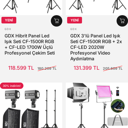
YENİ
YENİ
SATICI:
SATICI:
GDX
GDX
GDX Hibrit Panel Led
GDX 3'lü Panel Led Işık
Işık Seti CF-1500R RGB
Seti CF-1500R RGB + 2x
+ CF-LED 1700W Üçlü
CF-LED 2020W
Profesyonel Çekim Seti
Profesyonel Video
Aydınlatma
Satış Fiyatı
Normal fiyat
Satış Fiyatı
Normal fiyat
118.599 TL
131.399 TL
180.209 TL
205.609 TL
30% indirim!