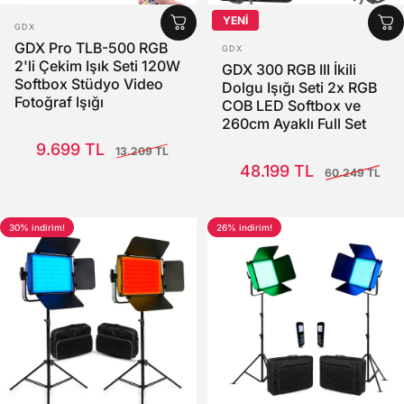
YENİ
SATICI:
GDX
SATICI:
GDX Pro TLB-500 RGB
GDX
2'li Çekim Işık Seti 120W
GDX 300 RGB III İkili
Softbox Stüdyo Video
Dolgu Işığı Seti 2x RGB
Fotoğraf Işığı
COB LED Softbox ve
260cm Ayaklı Full Set
Satış Fiyatı
Normal fiyat
9.699 TL
13.209 TL
Satış Fiyatı
Normal fiyat
48.199 TL
60.249 TL
30% indirim!
26% indirim!