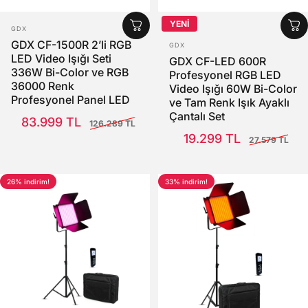
YENİ
SATICI:
GDX
SATICI:
GDX CF-1500R 2’li RGB
GDX
LED Video Işığı Seti
GDX CF-LED 600R
336W Bi-Color ve RGB
Profesyonel RGB LED
36000 Renk
Video Işığı 60W Bi-Color
Profesyonel Panel LED
ve Tam Renk Işık Ayaklı
Set
Satış Fiyatı
Normal fiyat
Çantalı Set
83.999 TL
126.289 TL
Satış Fiyatı
Normal fiyat
19.299 TL
27.579 TL
26% indirim!
33% indirim!