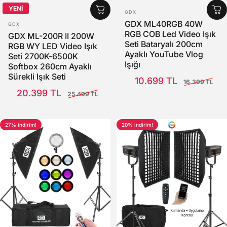
YENİ
SATICI:
GDX
SATICI:
GDX ML40RGB 40W
GDX
RGB COB Led Video Işık
GDX ML-200R II 200W
Seti Bataryalı 200cm
RGB WY LED Video Işık
Ayaklı YouTube Vlog
Seti 2700K-6500K
Işığı
Softbox 260cm Ayaklı
Satış Fiyatı
Normal fiyat
Sürekli Işık Seti
10.699 TL
16.399 TL
Satış Fiyatı
Normal fiyat
20.399 TL
25.499 TL
27% indirim!
20% indirim!