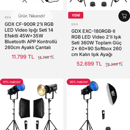
YENİ
Ürün Tükendi!
SATICI:
GDX
SATICI:
GDX CF-900R 2’li RGB
GDX
LED Video Işığı Seti 14
GDX EXC-180RGB-II
Efektli 45W+35W
RGB LED Video 2'li Işık
Bluetooth APP Kontrollü
Seti 360W Toplam Güç
260cm Ayaklı Çantalı
2x 60x90 Softbox 260
Full Set
Satış Fiyatı
Normal fiyat
cm Kalın Işık Ayağı
11.799 TL
14.749 TL
Satış Fiyatı
Normal fiyat
52.699 TL
79.269 TL
31% indirim!
30% indirim!