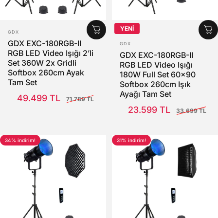
YENİ
SATICI:
GDX
SATICI:
GDX EXC-180RGB-II
GDX
RGB LED Video Işığı 2’li
GDX EXC-180RGB-II
Set 360W 2x Gridli
RGB LED Video Işığı
Softbox 260cm Ayak
180W Full Set 60x90
Tam Set
Softbox 260cm Işık
Satış Fiyatı
Normal fiyat
Ayağı Tam Set
49.499 TL
71.789 TL
Satış Fiyatı
Normal fiyat
23.599 TL
33.699 TL
34% indirim!
31% indirim!