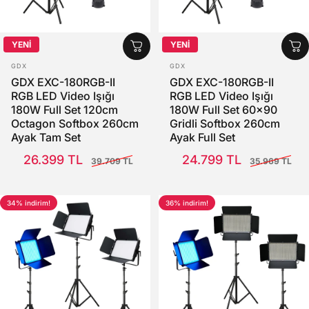
YENİ
YENİ
SATICI:
SATICI:
GDX
GDX
GDX EXC-180RGB-II
GDX EXC-180RGB-II
RGB LED Video Işığı
RGB LED Video Işığı
180W Full Set 120cm
180W Full Set 60x90
Octagon Softbox 260cm
Gridli Softbox 260cm
Ayak Tam Set
Ayak Full Set
Satış Fiyatı
Normal fiyat
Satış Fiyatı
Normal fiyat
26.399 TL
24.799 TL
39.709 TL
35.969 TL
34% indirim!
36% indirim!