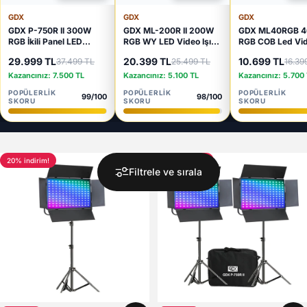
GDX
GDX
GDX
GDX P-750R II 300W
GDX ML-200R II 200W
GDX ML40RGB 
RGB İkili Panel LED
RGB WY LED Video Işık
RGB COB Led Vid
Fotoğraf ve Video Işık
Seti 2700K-6500K
Seti Bataryalı 2
29.999 TL
20.399 TL
10.699 TL
37.499 TL
25.499 TL
16.39
Seti 2700K-6500K
Softbox 260cm Ayaklı
Ayaklı YouTube V
260cm Ayaklı Full Set
Sürekli Işık Seti
Işığı
Kazancınız: 7.500 TL
Kazancınız: 5.100 TL
Kazancınız: 5.700
POPÜLERLIK
POPÜLERLIK
POPÜLERLIK
99/100
98/100
SKORU
SKORU
SKORU
20% indirim!
20% indirim!
Filtrele ve sırala