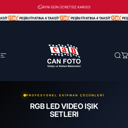
İçeriğe atla
Peşin Fiyatına 3 Taksit!
AYNI GÜN ÜCRETSİZ KARGO!
KSİT
PEŞİN FİYATINA 4 TAKSİT
PEŞİN FİYATINA 4 TAKSİT
PEŞİ
Site navigasyonu
Can Foto Stüdyo ve Reklam Malzemeleri
Ara
S
PROFESYONEL EKİPMAN ÇÖZÜMLERİ
RGB LED VIDEO IŞIK
SETLERI