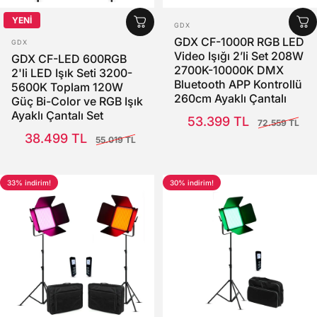
YENİ
SATICI:
GDX
SATICI:
GDX CF-1000R RGB LED
GDX
Video Işığı 2’li Set 208W
GDX CF-LED 600RGB
2700K-10000K DMX
2'li LED Işık Seti 3200-
Bluetooth APP Kontrollü
5600K Toplam 120W
260cm Ayaklı Çantalı
Güç Bi-Color ve RGB Işık
Set
Satış Fiyatı
Normal fiyat
Ayaklı Çantalı Set
53.399 TL
72.559 TL
Satış Fiyatı
Normal fiyat
38.499 TL
55.019 TL
33% indirim!
30% indirim!