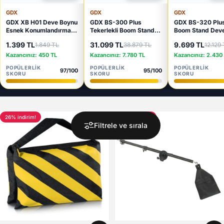
GDX
GDX
GDX
GDX XB H01 Deve Boynu
GDX BS-300 Plus
GDX BS-320 Plu
Esnek Konumlandırma
Tekerlekli Boom Stand
Boom Stand Dev
Aparatı Stüdyo
Deve Boynu 40kg
3.2m Profesyone
1.399 TL
31.099 TL
9.699 TL
1.849 TL
38.879 TL
12.129
Aksesuarı 140 cm
Taşıma Kapasiteli Ağır
Stand 20kg Taşı
Hizmet
Kapasiteli
Kazancınız: 450 TL
Kazancınız: 7.780 TL
Kazancınız: 2.430
POPÜLERLIK
POPÜLERLIK
POPÜLERLIK
97/100
95/100
SKORU
SKORU
SKORU
26% indirim!
24% indirim!
Filtrele ve sırala