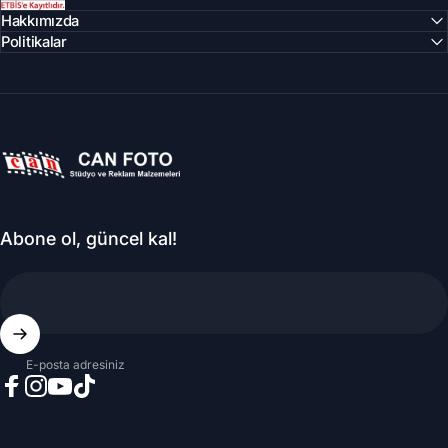
Hakkımızda
Politikalar
Can Foto Stüdyo ve Reklam Malzemeleri
Abone ol, güncel kal!
E-posta adresiniz
Facebook
Instagram
YouTube
TikTok