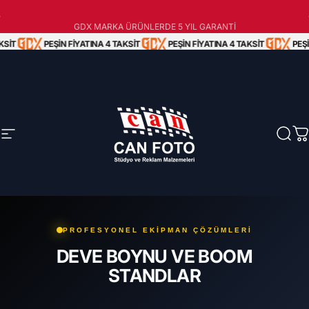
İçeriğe atla
Peşin Fiyatına 3 Taksit!
AYNI GÜN ÜCRETSİZ KARGO!
KSİT
PEŞİN FİYATINA 4 TAKSİT
PEŞİN FİYATINA 4 TAKSİT
PEŞİ
GDX MARKA ÜRÜNLERDE 5 YIL GARANTİ
Site navigasyonu
Can Foto Stüdyo ve Reklam Malzemeleri
Ara
S
PROFESYONEL EKİPMAN ÇÖZÜMLERİ
DEVE BOYNU VE BOOM
STANDLAR