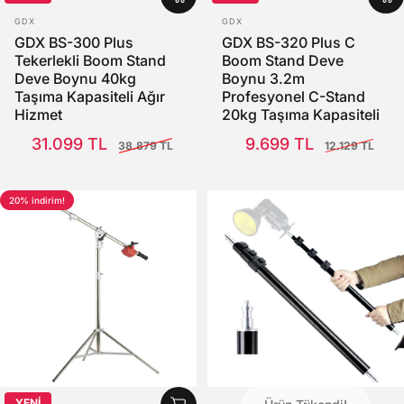
SATICI:
SATICI:
GDX
GDX
GDX BS-300 Plus
GDX BS-320 Plus C
Tekerlekli Boom Stand
Boom Stand Deve
Deve Boynu 40kg
Boynu 3.2m
Taşıma Kapasiteli Ağır
Profesyonel C-Stand
Hizmet
20kg Taşıma Kapasiteli
Satış Fiyatı
Normal fiyat
Satış Fiyatı
Normal fiyat
31.099 TL
9.699 TL
38.879 TL
12.129 TL
20% indirim!
YENİ