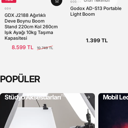
Ürün Tükendi!
SATICI:
GODOX
SATICI:
Godox AD-S13 Portable
GDX
Light Boom
GDX J2188 Ağırlıklı
Deve Boynu Boom
Stand 220cm Kol 260cm
Işık Ayağı 10kg Taşıma
Kapasitesi
1.399 TL
Satış Fiyatı
Normal fiyat
8.599 TL
10.749 TL
POPÜLER
Stüdyo Aksesuarları
Mobil Led
115