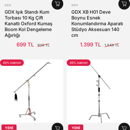
SATICI:
SATICI:
GDX
GDX
GDX Işık Standı Kum
GDX XB H01 Deve
Torbası 10 Kg Çift
Boynu Esnek
Kanatlı Oxford Kumaş
Konumlandırma Aparatı
Boom Kol Dengeleme
Stüdyo Aksesuarı 140
Ağırlığı
cm
Satış Fiyatı
Normal fiyat
Satış Fiyatı
Normal fiyat
699 TL
1.399 TL
939 TL
1.849 TL
20% indirim!
20% indirim!
YENİ
YENİ